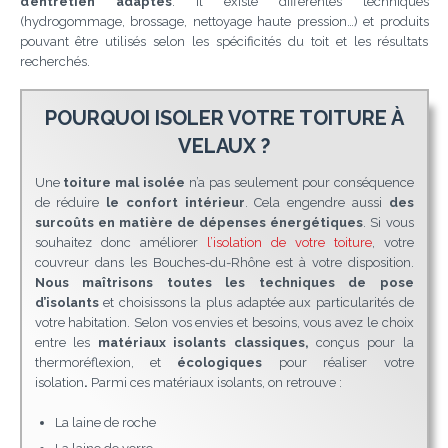
d’entretien adaptés
. Il existe différentes techniques
(hydrogommage, brossage, nettoyage haute pression…) et produits
pouvant être utilisés selon les spécificités du toit et les résultats
recherchés.
POURQUOI ISOLER VOTRE TOITURE À
VELAUX ?
Une
toiture mal isolée
n’a pas seulement pour conséquence
de réduire
le confort intérieur
. Cela engendre aussi
des
surcoûts en matière de dépenses énergétiques
. Si vous
souhaitez donc améliorer
l’isolation de votre toiture
, votre
couvreur dans les Bouches-du-Rhône est à votre disposition.
Nous maîtrisons toutes les techniques de pose
d’isolants
et choisissons la plus adaptée aux particularités de
votre habitation. Selon vos envies et besoins, vous avez le choix
entre les
matériaux isolants classiques,
conçus pour la
thermoréflexion, et
écologiques
pour réaliser votre
isolation
.
Parmi ces matériaux isolants, on retrouve :
La laine de roche