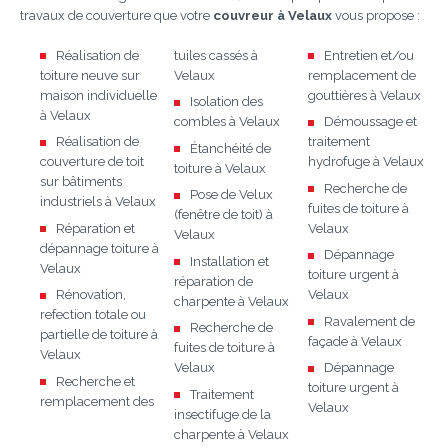
travaux de couverture que votre
couvreur à Velaux
vous propose :
Réalisation de
tuiles cassés à
Entretien et/ou
toiture neuve sur
Velaux
remplacement de
maison individuelle
gouttières à Velaux
Isolation des
à Velaux
combles à Velaux
Démoussage et
Réalisation de
traitement
Étanchéité de
couverture de toit
hydrofuge à Velaux
toiture à Velaux
sur bâtiments
Recherche de
Pose de Velux
industriels à Velaux
fuites de toiture à
(fenêtre de toit) à
Réparation et
Velaux
Velaux
dépannage toiture à
Dépannage
Installation et
Velaux
toiture urgent à
réparation de
Rénovation,
Velaux
charpente à Velaux
refection totale ou
Ravalement de
Recherche de
partielle de toiture à
façade à Velaux
fuites de toiture à
Velaux
Velaux
Dépannage
Recherche et
toiture urgent à
Traitement
remplacement des
Velaux
insectifuge de la
charpente à Velaux