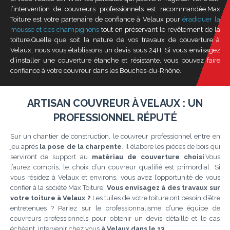
l’intervention de couvreurs professionnels est recommandée.Max
Toiture est votre partenaire de confiance à Velaux pour
éradiquer la
mousse et des champignons
tout en préservant le revêtement de la
toiture.Quelle que soit la nature de vos travaux de couverture à
Velaux, nous vous établissons un devis sous 24H. Si vous envisagez
d’installer une couverture étanche et résistante, vous pouvez faire
confiance à votre couvreur dans les Bouches-du-Rhône.
ARTISAN COUVREUR À VELAUX : UN
PROFESSIONNEL RÉPUTÉ
Sur un chantier de construction, le couvreur professionnel entre en
jeu après
la pose de la charpente
. Il élabore les pièces de bois qui
serviront de support au
matériau de couverture choisi
.Vous
l’aurez compris, le choix d’un couvreur qualifié est primordial. Si
vous résidez à Velaux et environs, vous avez l’opportunité de vous
confier à la société Max Toiture.
Vous envisagez à des travaux sur
votre toiture à Velaux ?
Les tuiles de votre toiture ont besoin d’être
entretenues ? Pariez sur le professionnalisme d’une équipe de
couvreurs professionnels pour obtenir un devis détaillé et le cas
échéant, intervenir chez vous
à Velaux dans le 13