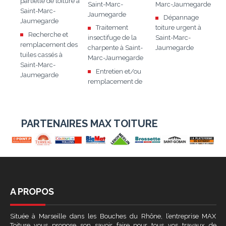
partielle de toiture à
Saint-Marc-
Marc-Jaumegarde
Saint-Marc-
Jaumegarde
Dépannage
Jaumegarde
Traitement
toiture urgent à
Recherche et
insectifuge de la
Saint-Marc-
remplacement des
charpente à Saint-
Jaumegarde
tuiles cassés à
Marc-Jaumegarde
Saint-Marc-
Entretien et/ou
Jaumegarde
remplacement de
PARTENAIRES MAX TOITURE
A PROPOS
Située à Marseille dans les Bouches du Rhône, l’entreprise MAX
Toiture vous propose son savoir faire pour tous vos travaux de