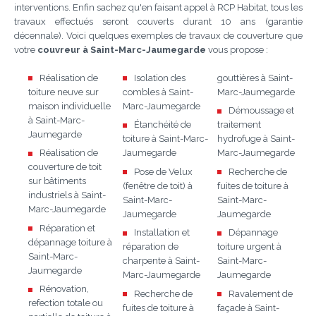
interventions. Enfin sachez qu'en faisant appel à RCP Habitat, tous les
travaux effectués seront couverts durant 10 ans (garantie
décennale). Voici quelques exemples de travaux de couverture que
votre
couvreur à Saint-Marc-Jaumegarde
vous propose :
Réalisation de
Isolation des
gouttières à Saint-
toiture neuve sur
combles à Saint-
Marc-Jaumegarde
maison individuelle
Marc-Jaumegarde
Démoussage et
à Saint-Marc-
Étanchéité de
traitement
Jaumegarde
toiture à Saint-Marc-
hydrofuge à Saint-
Réalisation de
Jaumegarde
Marc-Jaumegarde
couverture de toit
Pose de Velux
Recherche de
sur bâtiments
(fenêtre de toit) à
fuites de toiture à
industriels à Saint-
Saint-Marc-
Saint-Marc-
Marc-Jaumegarde
Jaumegarde
Jaumegarde
Réparation et
Installation et
Dépannage
dépannage toiture à
réparation de
toiture urgent à
Saint-Marc-
charpente à Saint-
Saint-Marc-
Jaumegarde
Marc-Jaumegarde
Jaumegarde
Rénovation,
Recherche de
Ravalement de
refection totale ou
fuites de toiture à
façade à Saint-