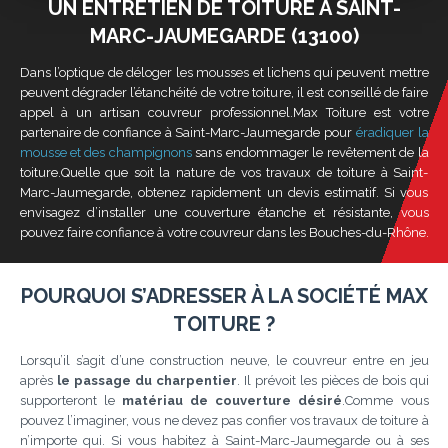
UN ENTRETIEN DE TOITURE À SAINT-
MARC-JAUMEGARDE (13100)
Dans l’optique de déloger les mousses et lichens qui peuvent mettre
peuvent dégrader l’étanchéité de votre toiture, il est conseillé de faire
appel à un artisan couvreur professionnel.Max Toiture est votre
partenaire de confiance à Saint-Marc-Jaumegarde pour
éradiquer la
mousse et des champignons
sans endommager le revêtement de la
toiture.Quelle que soit la nature de vos travaux de toiture à Saint-
Marc-Jaumegarde, obtenez rapidement un devis estimatif. Si vous
envisagez d’installer une couverture étanche et résistante, vous
pouvez faire confiance à votre couvreur dans les Bouches-du-Rhône.
POURQUOI S’ADRESSER À LA SOCIÉTÉ MAX
TOITURE ?
Lorsqu’il s’agit d’une construction neuve, le couvreur entre en jeu
après
le passage du charpentier
. Il prévoit les pièces de bois qui
supporteront le
matériau de couverture désiré
.Comme vous
pouvez l’imaginer, vous ne devez pas confier vos travaux de toiture à
n’importe qui. Si vous habitez à Saint-Marc-Jaumegarde ou à ses