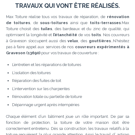
TRAVAUX QUI VONT ÊTRE RÉALISÉS.
Max Toiture réalise tous vos travaux de réparation, de
rénovation
de toitures
, de
sous-toitures
ainsi que
toits-terrasses
.Max
Toiture choisit des
tuiles
, des bardeaux et du zinc de qualité, qui
optimisent la longévité et
l’étanchéité
de vos
toits
. Nos couvreurs
à Graveson s’occupent aussi des
velux
, des
gouttières
…N’hésitez
pas à faire appel aux services de nos
couvreurs expérimentés à
Graveson (13690)
pour vos travaux de couverture :
L’entretien et les réparations de toitures
L’isolation des toitures
Réparation des fuites de toit
L’intervention sur les charpentes
Rénovation totale ou partielle de toiture
Dépannage urgent après intempéries
Chaque élément d’un bâtiment joue un rôle important. De par sa
fonction de protection, la toiture de votre maison doit être
correctement entretenu. Dès sa construction, les travaux relatifs à la
toiture requièrent la plus grande attention. Ainsi le travail d’ artisan