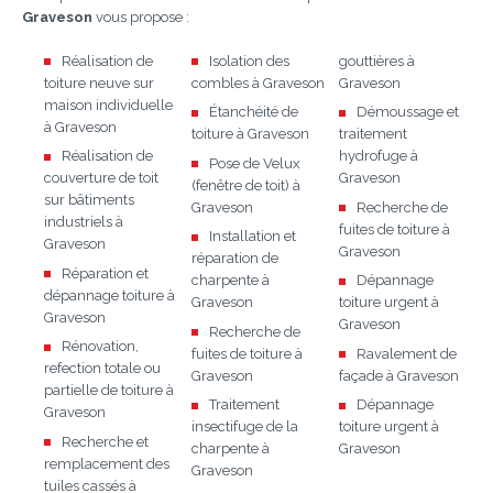
Graveson
vous propose :
Réalisation de
Isolation des
gouttières à
toiture neuve sur
combles à Graveson
Graveson
maison individuelle
Étanchéité de
Démoussage et
à Graveson
toiture à Graveson
traitement
Réalisation de
hydrofuge à
Pose de Velux
couverture de toit
Graveson
(fenêtre de toit) à
sur bâtiments
Graveson
Recherche de
industriels à
fuites de toiture à
Installation et
Graveson
Graveson
réparation de
Réparation et
charpente à
Dépannage
dépannage toiture à
Graveson
toiture urgent à
Graveson
Graveson
Recherche de
Rénovation,
fuites de toiture à
Ravalement de
refection totale ou
Graveson
façade à Graveson
partielle de toiture à
Traitement
Dépannage
Graveson
insectifuge de la
toiture urgent à
Recherche et
charpente à
Graveson
remplacement des
Graveson
tuiles cassés à