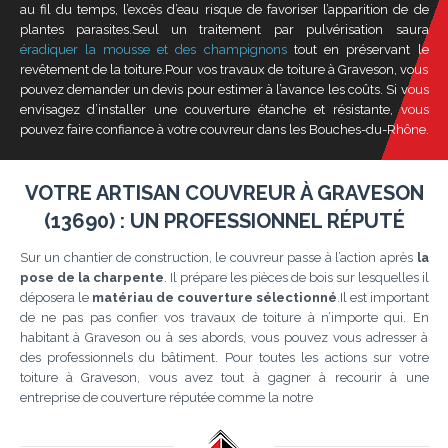
au fil du temps, l’excès d’eau risque de favoriser l’apparition de de
plantes parasites.Seul un traitement par pulvérisation saura
éradiquer la mousse et des champignons
tout en préservant le
revêtement de la toiture.Pour vos travaux de toiture à Graveson, vous
pouvez demander un devis pour estimer à l’avance les coûts. Si vous
envisagez d’installer une couverture étanche et résistante, vous
pouvez faire confiance à votre couvreur dans les Bouches-du-Rhône.
VOTRE ARTISAN COUVREUR À GRAVESON
(13690) : UN PROFESSIONNEL RÉPUTÉ
Sur un chantier de construction, le couvreur passe à l’action après
la
pose de la charpente
. Il prépare les pièces de bois sur lesquelles il
déposera le
matériau de couverture sélectionné
.Il est important
de ne pas pas confier vos travaux de toiture à n’importe qui. En
habitant à Graveson ou à ses abords, vous pouvez vous adresser à
des professionnels du bâtiment. Pour toutes les actions sur votre
toiture à Graveson, vous avez tout à gagner à recourir à une
entreprise de couverture réputée comme la notre