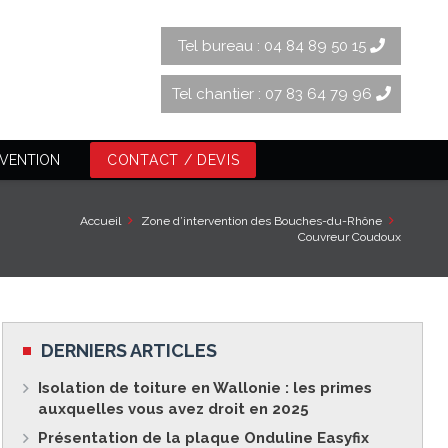
Tel bureau : 04 84 89 50 15
Tel chantier : 07 83 64 79 96
RVENTION
CONTACT / DEVIS
Accueil
Zone d’intervention des Bouches-du-Rhône
Couvreur Coudoux
DERNIERS ARTICLES
Isolation de toiture en Wallonie : les primes
auxquelles vous avez droit en 2025
Présentation de la plaque Onduline Easyfix