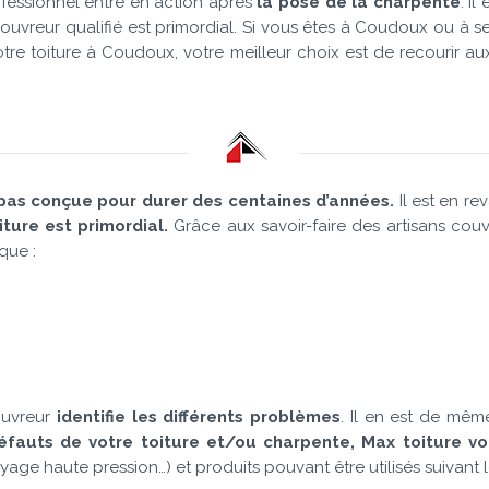
rofessionnel entre en action après
la pose de la charpente
. I
 couvreur qualifié est primordial. Si vous êtes à Coudoux ou à 
otre toiture à Coudoux, votre meilleur choix est de recourir a
 pas conçue pour durer des centaines d’années.
Il est en re
iture est primordial.
Grâce aux savoir-faire des artisans couv
que :
ouvreur
identifie les différents problèmes
. Il en est de mêm
 défauts de votre toiture et/ou charpente, Max toiture v
 haute pression…) et produits pouvant être utilisés suivant les 