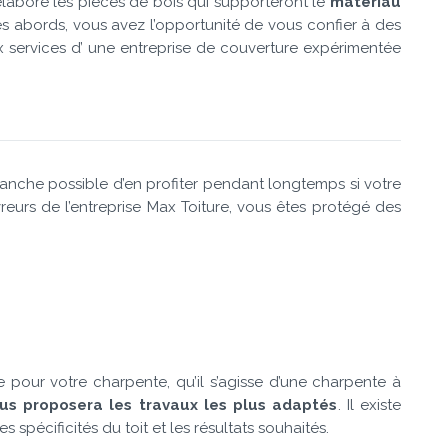
l élabore les pièces de bois qui supporteront le
matériau
ses abords, vous avez l’opportunité de vous confier à des
ux services d’ une entreprise de couverture expérimentée
vanche possible d’en profiter pendant longtemps si votre
reurs de l’entreprise Max Toiture, vous êtes protégé des
e pour votre charpente, qu’il s’agisse d’une charpente à
ous proposera les travaux les plus adaptés
. Il existe
spécificités du toit et les résultats souhaités.