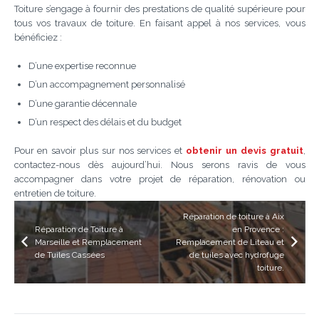
Toiture s’engage à fournir des prestations de qualité supérieure pour
tous vos travaux de toiture. En faisant appel à nos services, vous
bénéficiez :
D’une expertise reconnue
D’un accompagnement personnalisé
D’une garantie décennale
D’un respect des délais et du budget
Pour en savoir plus sur nos services et
obtenir un devis gratuit
,
contactez-nous dès aujourd’hui. Nous serons ravis de vous
accompagner dans votre projet de réparation, rénovation ou
entretien de toiture.
Réparation de toiture à Aix
Réparation de Toiture à
en Provence :
Marseille et Remplacement
Remplacement de Liteau et
de Tuiles Cassées
de tuiles avec hydrofuge
toiture.