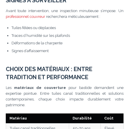
SIGNES À SURVEILLER
Avant toute intervention, une inspection minutieuse s’impose. Un
professionnel couvreur
recherchera méticuleusement :
Tuiles fêlées ou déplacées
Traces d’humidité sur les plafonds
Déformations de la charpente
Signes d’affaissement
CHOIX DES MATÉRIAUX : ENTRE
TRADITION ET PERFORMANCE
Les
matériaux de couverture
pour bastide demandent une
expertise pointue. Entre tuiles canal traditionnelles et solutions
contemporaines, chaque choix impacte durablement votre
patrimoine.
Matériau
Durabilité
Coût
Tuiles canal traditionnelles
50-70 ans
Élevé