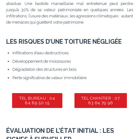
absolue. Une bastide marseillaise mal entretenue peut perdre
jusqu’à 30% de sa valeur patrimoniale en quelques années. Les
infiltrations, l’usure des matériaux, les agressions climatiques : autant
de menaces qui guettent votre patrimoine.
LES RISQUES D’UNE TOITURE NÉGLIGÉE
Infiltrations d’eau destructrices
Développement de moisissures
Dégradation des structures en bois
Perte significative de valeur immobilière
TEL BUREAU : 04
TEL CHANTIER : 07
84 89 50 15
83 64 79 96
ÉVALUATION DE L’ÉTAT INITIAL : LES