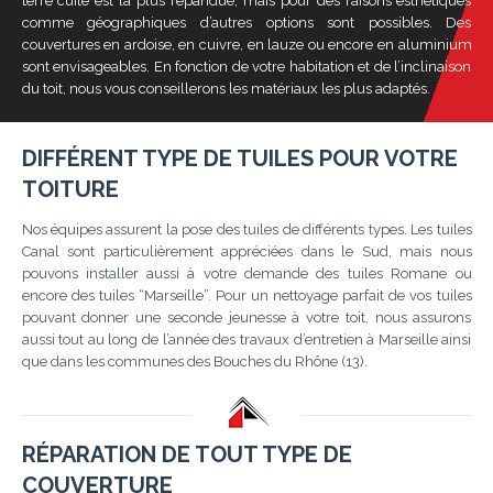
terre cuite est la plus répandue, mais pour des raisons esthétiques
comme géographiques d’autres options sont possibles. Des
couvertures en ardoise, en cuivre, en lauze ou encore en aluminium
sont envisageables. En fonction de votre habitation et de l’inclinaison
du toit, nous vous conseillerons les matériaux les plus adaptés.
DIFFÉRENT TYPE DE TUILES POUR VOTRE
TOITURE
Nos équipes assurent la pose des tuiles de différents types. Les tuiles
Canal sont particulièrement appréciées dans le Sud, mais nous
pouvons installer aussi à votre demande des tuiles Romane ou
encore des tuiles “Marseille”. Pour un nettoyage parfait de vos tuiles
pouvant donner une seconde jeunesse à votre toit, nous assurons
aussi tout au long de l’année des travaux d’entretien à Marseille ainsi
que dans les communes des Bouches du Rhône (13).
RÉPARATION DE TOUT TYPE DE
COUVERTURE