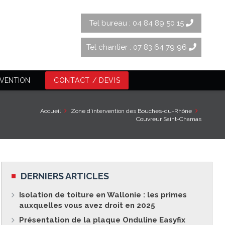
Tel bureau : 04 84 89 50 15
Tel chantier : 07 83 64 79 96
RVENTION
CONTACT / DEVIS
Accueil
Zone d’intervention des Bouches-du-Rhône
Couvreur Saint-Chamas
DERNIERS ARTICLES
Isolation de toiture en Wallonie : les primes
auxquelles vous avez droit en 2025
Présentation de la plaque Onduline Easyfix