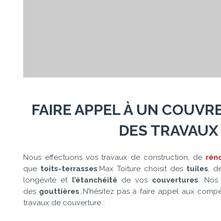
FAIRE APPEL À
UN COUVRE
DES TRAVAUX 
Nous effectuons vos travaux de construction, de
rén
que
toits-terrasses
.Max Toiture choisit des
tuiles
, d
longévité et
l’étanchéité
de vos
couvertures
. Nos
des
gouttières
…N’hésitez pas à faire appel aux com
travaux de couverture :