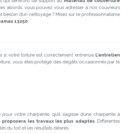
is qui serviront de support au
matériau de couverture
à ses abords, vous pouvez vous adresser à nos couvreurs
nt besoin d’un nettoyage ? Misez sur le professionnalisme
hamas 13250
s si votre toiture est correctement entrenue
L’entretien
Toiture, vous êtes protégé des dégâts occasionnés par le
 pour votre charpente, qu’il s’agisse d’une charpente à
us proposera les travaux les plus adaptés
. Différentes
 du toit et les résultats désirés.