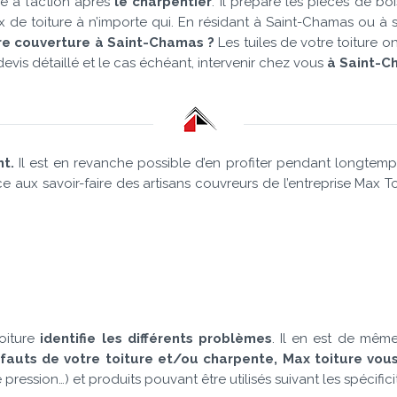
e à l’action après
le charpentier
. Il prépare les pièces de bo
aux de toiture à n’importe qui. En résidant à Saint-Chamas ou 
tre couverture à Saint-Chamas ?
Les tuiles de votre toiture o
evis détaillé et le cas échéant, intervenir chez vous
à Saint-C
nt.
Il est en revanche possible d’en profiter pendant longtemp
e aux savoir-faire des artisans couvreurs de l’entreprise Max 
Toiture
identifie les différents problèmes
. Il en est de même
défauts de votre toiture et/ou charpente, Max toiture vo
ion…) et produits pouvant être utilisés suivant les spécificités