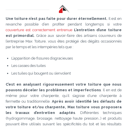
Une toiture n’est pas faite pour durer éternellement.
Il est en
revanche possible d’en profiter pendant longtemps si votre
couverture est correctement entrenue
L’entretien d’une toiture
est primordial.
Grâce aux savoir-faire des artisans couvreurs de
l’entreprise Max Toiture, vous êtes protégé des dégâts occasionnés
par le temps et les intempéries tels que :
L’apparition de fissures disgracieuses
Les casses des tuiles
Les tuiles qui bougent ou s’envolent
C’est en analysant rigoureusement votre toiture que nous
pouvons déceler les problèmes et imperfections
. Il en est de
même pour votre charpente, qu’il s’agisse d’une charpente à
fermette ou traditionnelle.
Après avoir identifié les défauts de
votre toiture et/ou charpente, Max toiture vous proposera
les travaux d’entretien adaptés
. Différentes techniques
(hydrogommage, brossage, nettoyage haute pression…) et produits
pouvant être utilisés suivant les spécificités du toit et les résultats