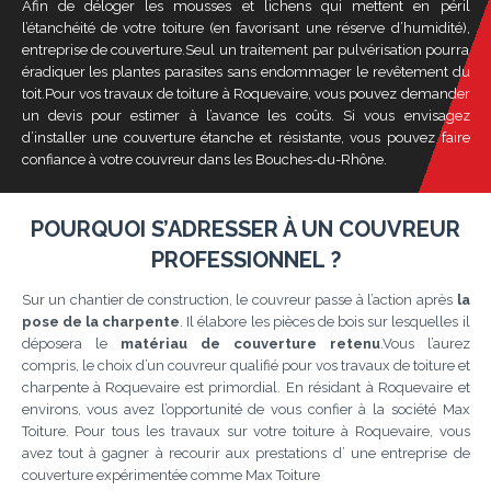
Afin de déloger les mousses et lichens qui mettent en péril
l’étanchéité de votre toiture (en favorisant une réserve d’humidité),
entreprise de couverture.Seul un traitement par pulvérisation pourra
éradiquer les plantes parasites sans endommager le revêtement du
toit.Pour vos travaux de toiture à Roquevaire, vous pouvez demander
un devis pour estimer à l’avance les coûts. Si vous envisagez
d’installer une couverture étanche et résistante, vous pouvez faire
confiance à votre couvreur dans les Bouches-du-Rhône.
POURQUOI S’ADRESSER À UN COUVREUR
PROFESSIONNEL ?
Sur un chantier de construction, le couvreur passe à l’action après
la
pose de la charpente
. Il élabore les pièces de bois sur lesquelles il
déposera le
matériau de couverture retenu
.Vous l’aurez
compris, le choix d’un couvreur qualifié pour vos travaux de toiture et
charpente à Roquevaire est primordial. En résidant à Roquevaire et
environs, vous avez l’opportunité de vous confier à la société Max
Toiture. Pour tous les travaux sur votre toiture à Roquevaire, vous
avez tout à gagner à recourir aux prestations d’ une entreprise de
couverture expérimentée comme Max Toiture