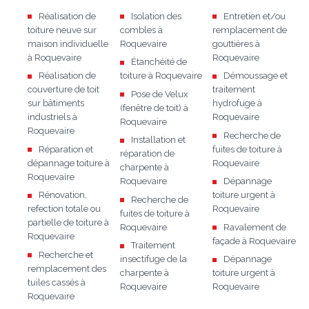
Réalisation de
Isolation des
Entretien et/ou
toiture neuve sur
combles à
remplacement de
maison individuelle
Roquevaire
gouttières à
à Roquevaire
Roquevaire
Étanchéité de
Réalisation de
toiture à Roquevaire
Démoussage et
couverture de toit
traitement
Pose de Velux
sur bâtiments
hydrofuge à
(fenêtre de toit) à
industriels à
Roquevaire
Roquevaire
Roquevaire
Recherche de
Installation et
Réparation et
fuites de toiture à
réparation de
dépannage toiture à
Roquevaire
charpente à
Roquevaire
Roquevaire
Dépannage
Rénovation,
toiture urgent à
Recherche de
refection totale ou
Roquevaire
fuites de toiture à
partielle de toiture à
Roquevaire
Ravalement de
Roquevaire
façade à Roquevaire
Traitement
Recherche et
insectifuge de la
Dépannage
remplacement des
charpente à
toiture urgent à
tuiles cassés à
Roquevaire
Roquevaire
Roquevaire