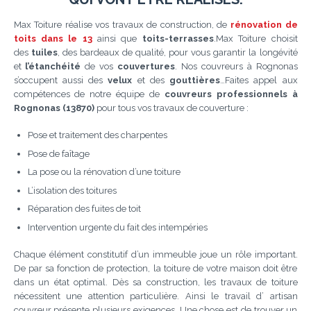
Max Toiture réalise vos travaux de construction, de
rénovation de
toits dans le 13
ainsi que
toits-terrasses
.Max Toiture choisit
des
tuiles
, des bardeaux de qualité, pour vous garantir la longévité
et
l’étanchéité
de vos
couvertures
. Nos couvreurs à Rognonas
s’occupent aussi des
velux
et des
gouttières
…Faites appel aux
compétences de notre équipe de
couvreurs professionnels à
Rognonas (13870)
pour tous vos travaux de couverture :
Pose et traitement des charpentes
Pose de faîtage
La pose ou la rénovation d’une toiture
L’isolation des toitures
Réparation des fuites de toit
Intervention urgente du fait des intempéries
Chaque élément constitutif d’un immeuble joue un rôle important.
De par sa fonction de protection, la toiture de votre maison doit être
dans un état optimal. Dès sa construction, les travaux de toiture
nécessitent une attention particulière. Ainsi le travail d’ artisan
couvreur présente plusieurs exigences. Une chose est de trouver un