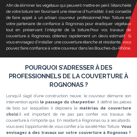
Afin de éliminer les végétaux qui peuvent mettre en péril l’étanchéité
de votre toiture (en favorisant une réserve d’humidité), il est conseillé
de faire appel à un artisan couvreur professionnel.Max Toiture est
votre partenaire de confiance à Rognonas pour éradiquer végétaux
tout en préservant l’intégrité de la toiture.Pour vos travaux de
couverture à Rognonas, obtenez rapidement un devis estimatif. Si
vous envisagez d’installer une couverture étanche et résistante, vous
pouvez faire confiance à votre couvreur dans les Bouches-du-Rhône.
POURQUOI S’ADRESSER À DES
PROFESSIONNELS DE LA COUVERTURE À
ROGNONAS ?
Lorsqu’il s’agit d’une construction neuve, le couvreur démarre son
intervention après
le passage du charpentier
. Il définit les pièces
de bois sur lesquelles il déposera le
matériau de couverture
choisi
.Il est important de ne pas pas confier vos travaux de
couverture à n’importe qui. En résidant à Rognonas ou à ses abords,
vous avez l’opportunité de vous confier à la société Max Toiture.
Vous
envisagez à des travaux sur votre couverture à Rognonas ?