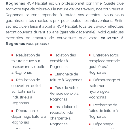
Rognonas
RCP Habitat est un professionnel confirmé. Quelle que
soit votre type de toiture ou la nature de vos travaux, nos couvreurs à
Rognonas sauront répondre à toutes vos attentes. Nous vous
garantissons les meilleurs prix pour toutes nos interventions. Enfin
sachez qu'en faisant appel à RCP Habitat, tous les travaux effectués
seront couverts durant 10 ans (garantie décennale). Voici quelques
exemples de travaux de couverture que votre
couvreur à
Rognonas
vous propose :
Réalisation de
Isolation des
Entretien et/ou
toiture neuve sur
combles à
remplacement de
maison individuelle
Rognonas
gouttières à
à Rognonas
Rognonas
Étanchéité de
Réalisation de
toiture à Rognonas
Démoussage et
couverture de toit
traitement
Pose de Velux
sur bâtiments
hydrofuge à
(fenêtre de toit) à
industriels à
Rognonas
Rognonas
Rognonas
Recherche de
Installation et
Réparation et
fuites de toiture à
réparation de
dépannage toiture à
Rognonas
charpente à
Rognonas
Rognonas
Dépannage