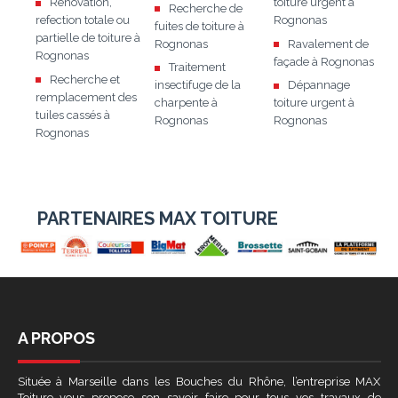
Rénovation,
toiture urgent à
Recherche de
refection totale ou
Rognonas
fuites de toiture à
partielle de toiture à
Rognonas
Ravalement de
Rognonas
façade à Rognonas
Traitement
Recherche et
insectifuge de la
Dépannage
remplacement des
charpente à
toiture urgent à
tuiles cassés à
Rognonas
Rognonas
Rognonas
PARTENAIRES MAX TOITURE
A PROPOS
Située à Marseille dans les Bouches du Rhône, l’entreprise MAX
Toiture vous propose son savoir faire pour tous vos travaux de