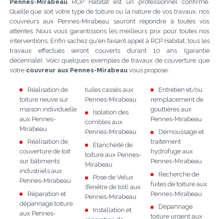
Pennes-Mirabeau
RCP Habitat est un professionnel confirmé.
Quelle que soit votre type de toiture ou la nature de vos travaux, nos
couvreurs aux Pennes-Mirabeau sauront répondre à toutes vos
attentes. Nous vous garantissons les meilleurs prix pour toutes nos
interventions. Enfin sachez qu'en faisant appel à RCP Habitat, tous les
travaux effectués seront couverts durant 10 ans (garantie
décennale). Voici quelques exemples de travaux de couverture que
votre
couvreur aux Pennes-Mirabeau
vous propose :
Réalisation de
tuiles cassés aux
Entretien et/ou
toiture neuve sur
Pennes-Mirabeau
remplacement de
maison individuelle
gouttières aux
Isolation des
aux Pennes-
Pennes-Mirabeau
combles aux
Mirabeau
Pennes-Mirabeau
Démoussage et
Réalisation de
traitement
Étanchéité de
couverture de toit
hydrofuge aux
toiture aux Pennes-
sur bâtiments
Pennes-Mirabeau
Mirabeau
industriels aux
Recherche de
Pose de Velux
Pennes-Mirabeau
fuites de toiture aux
(fenêtre de toit) aux
Réparation et
Pennes-Mirabeau
Pennes-Mirabeau
dépannage toiture
Dépannage
Installation et
aux Pennes-
toiture urgent aux