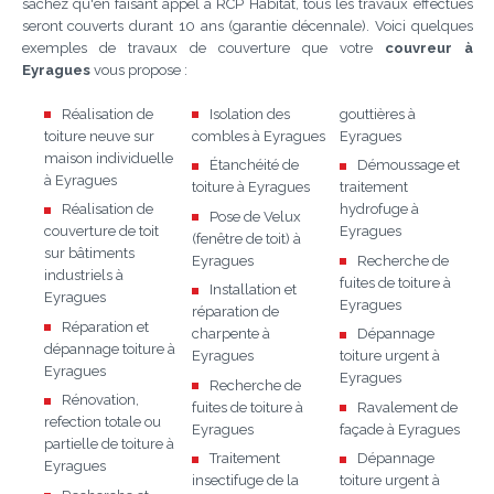
sachez qu'en faisant appel à RCP Habitat, tous les travaux effectués
seront couverts durant 10 ans (garantie décennale). Voici quelques
exemples de travaux de couverture que votre
couvreur à
Eyragues
vous propose :
Réalisation de
Isolation des
gouttières à
toiture neuve sur
combles à Eyragues
Eyragues
maison individuelle
Étanchéité de
Démoussage et
à Eyragues
toiture à Eyragues
traitement
Réalisation de
hydrofuge à
Pose de Velux
couverture de toit
Eyragues
(fenêtre de toit) à
sur bâtiments
Eyragues
Recherche de
industriels à
fuites de toiture à
Installation et
Eyragues
Eyragues
réparation de
Réparation et
charpente à
Dépannage
dépannage toiture à
Eyragues
toiture urgent à
Eyragues
Eyragues
Recherche de
Rénovation,
fuites de toiture à
Ravalement de
refection totale ou
Eyragues
façade à Eyragues
partielle de toiture à
Traitement
Dépannage
Eyragues
insectifuge de la
toiture urgent à