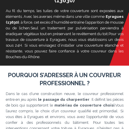
(13630)
Au fil du temps, les tuiles de votre couverture sont exposées aux
éléments. Avec les averses même dans une ville comme
Eyragues
(13630)
, à force, cet excès d’humidité entraîne l’apparition de mousse
ou de lichen.Seul un traitement par pulvérisation parviendra à
éradiquer végétaux tout en préservant le revêtement du toit.Pour vos
travaux de couverture à Eyragues, nous vous établissons un devis
sous 24H. Si vous envisagez d’installer une couverture étanche et
résistante, vous pouvez faire confiance à votre couvreur dans les
Bouches-du-Rhône.
POURQUOI S’ADRESSER À UN COUVREUR
PROFESSIONNEL ?
Dans le cas d’une construction neuve, le couvreur professionnel
entre en jeu après
le passage du charpentier
. Il définit les pièces
de bois qui supporteront le
matériau de couverture choisi
.Vous
l’aurez compris, le choix d’un couvreur qualifié est primordial. Si
vous êtes à Eyragues et environs, vous avez l’opportunité de vous
confier à des professionnels du bâtiment. Pour toutes les
interventions concernant votre toiture à Eyragues, n’hésitez pas à