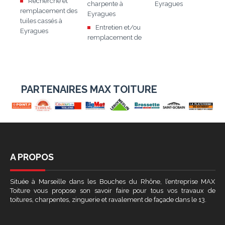
Recherche et
charpente à
Eyragues
remplacement des
Eyragues
tuiles cassés à
Entretien et/ou
Eyragues
remplacement de
PARTENAIRES MAX TOITURE
A PROPOS
Située à Marseille dans les Bouches du Rhône, l’entreprise MAX
Toiture vous propose son savoir faire pour tous vos travaux de
toitures, charpentes, zinguerie et ravalement de façade dans le 13.