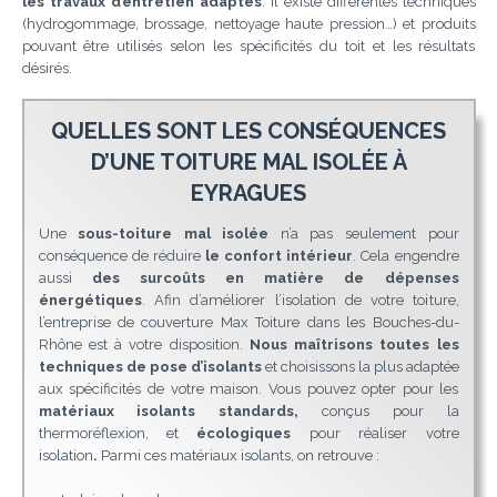
les travaux d’entretien adaptés
. Il existe différentes techniques
(hydrogommage, brossage, nettoyage haute pression…) et produits
pouvant être utilisés selon les spécificités du toit et les résultats
désirés.
QUELLES SONT LES CONSÉQUENCES
D’UNE TOITURE MAL ISOLÉE À
EYRAGUES
Une
sous-toiture mal isolée
n’a pas seulement pour
conséquence de réduire
le confort intérieur
. Cela engendre
aussi
des surcoûts en matière de dépenses
énergétiques
. Afin d’améliorer l’isolation de votre toiture,
l’entreprise de couverture Max Toiture dans les Bouches-du-
Rhône est à votre disposition.
Nous maîtrisons toutes les
techniques de pose d’isolants
et choisissons la plus adaptée
aux spécificités de votre maison. Vous pouvez opter pour les
matériaux isolants standards,
conçus pour la
thermoréflexion, et
écologiques
pour réaliser votre
isolation
.
Parmi ces matériaux isolants, on retrouve :