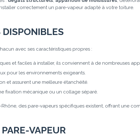
es :
dégâts structurels
,
apparition de moisissures
, détérior
d’installer correctement un pare-vapeur adapté à votre toiture.
S DISPONIBLES
chacun avec ses caractéristiques propres :
ues et faciles à installer, ils conviennent à de nombreuses appl
déaux pour les environnements exigeants.
ation et assurent une meilleure étanchéité.
ne fixation mécanique ou un collage séparé.
-Rhône, des pare-vapeurs spécifiques existent, offrant une com
N PARE-VAPEUR