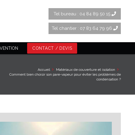
Tel bureau : 04 84 89 50 15
Tel chantier : 07 83 64 79 96
RVENTION
CONTACT / DEVIS
Accueil
Matériaux de couverture et isolation
Comment bien choisir son pare-vapeur pour éviter les problèmes de
condensation ?